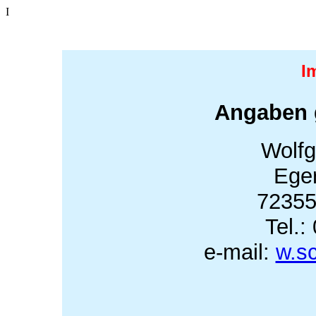
I
I
Angaben 
Wolfg
Eger
72355
Tel.:
e-mail:
w.sc